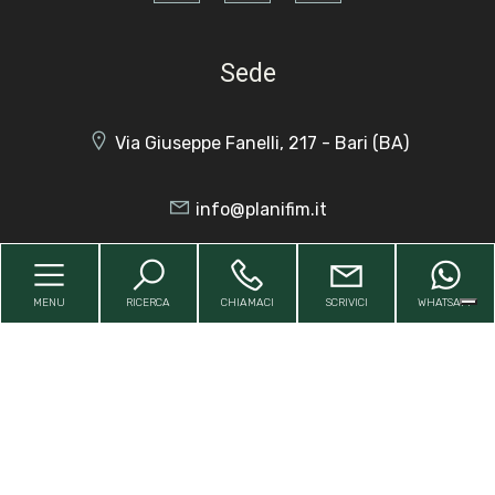
4
Sede
5
Via Giuseppe Fanelli, 217 - Bari (BA)
5+
info@planifim.it
Altre
3929467974
opzioni
MENU
RICERCA
CHIAMACI
SCRIVICI
WHATSAPP
-
P.IVA 03649080722
multiscelta
Cap. sociale: 10.000€ Num REA: BA - 270757
Giardino
Posto auto/Box