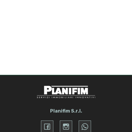
4
5
5+
Camere
minime
Qualsiasi
1
Planifim S.r.l.
2
3