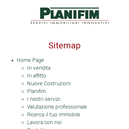
Codice
HOME
VETRINA IMMOBILI
Sitemap
Contratto
PLANIFIM
Qualsiasi
Home Page
SERVIZI
In vendita
In affitto
Vendita
Nuove Costruzioni
CONTATTI
Planifim
Affitto
I nostri servizi
Valutazione professionale
Scegli
Ricerca il tuo immobile
dove
Lavora con noi