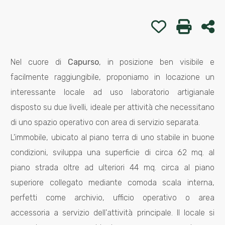
Preferiti: Co
Stampa
Co
Commerciali
Nel cuore di
Capurso
, in posizione ben visibile e
Prezzo
facilmente raggiungibile, proponiamo in locazione un
interessante locale ad uso laboratorio artigianale
disposto su due livelli, ideale per attività che necessitano
di uno spazio operativo con area di servizio separata.
L'immobile, ubicato al piano terra di uno stabile in buone
condizioni, sviluppa una superficie di circa 62 mq. al
Totale
piano strada oltre ad ulteriori 44 mq. circa al piano
mq
superiore collegato mediante comoda scala interna,
perfetti come archivio, ufficio operativo o area
accessoria a servizio dell'attività principale. Il locale si