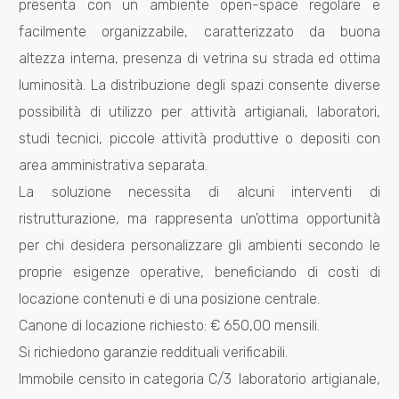
presenta con un ambiente open-space regolare e
facilmente organizzabile, caratterizzato da buona
altezza interna, presenza di vetrina su strada ed ottima
Locali
luminosità. La distribuzione degli spazi consente diverse
minimi
possibilità di utilizzo per attività artigianali, laboratori,
studi tecnici, piccole attività produttive o depositi con
Qualsiasi
area amministrativa separata.
La soluzione necessita di alcuni interventi di
1
ristrutturazione, ma rappresenta un'ottima opportunità
per chi desidera personalizzare gli ambienti secondo le
2
proprie esigenze operative, beneficiando di costi di
locazione contenuti e di una posizione centrale.
3
Canone di locazione richiesto: € 650,00 mensili.
Si richiedono garanzie reddituali verificabili.
4
Immobile censito in categoria C/3  laboratorio artigianale,