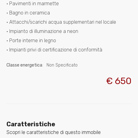
· Pavimenti in marmette
· Bagno in ceramica
4
· Attacchi/scarichi acqua supplementari nel locale
· Impianto di illuminazione a neon
5
· Porte interne in legno
· Impianti privi di certificazione di conformità
5+
Classe energetica
:
Non Specificato
Altre
€ 650
opzioni
-
multiscelta
Giardino
Caratteristiche
Scopri le caratteristiche di questo immobile
Posto auto/Box