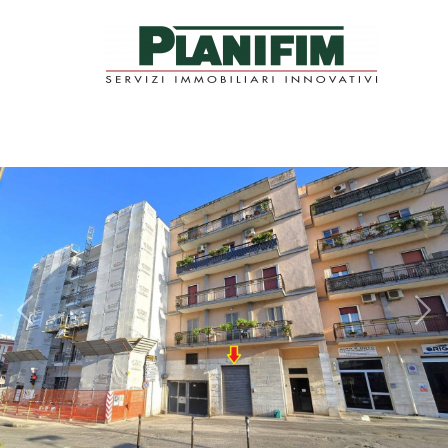
Codice
HOME
VETRINA IMMOBILI
Contratto
PLANIFIM
Qualsiasi
SERVIZI
Vendita
CONTATTI
Affitto
Scegli
dove