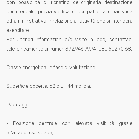
5
con possibilità di ripristino dell'originaria destinazione
commerciale, previa verifica di compatibilità urbanistica
5+
ed amministrativa in relazione all'attività che si intenderà
esercitare.
Per ulteriori informazioni e/o visite in loco, contattaci
Bagni
telefonicamente ai numeri 392.946.79.74  080.502.70.68.
minimi
Qualsiasi
Classe energetica: in fase di valutazione.
1
Superficie coperta: 62 p.t.+ 44 mq. c.a.
2
I Vantaggi:
3
· Posizione centrale con elevata visibilità grazie
all'affaccio su strada;