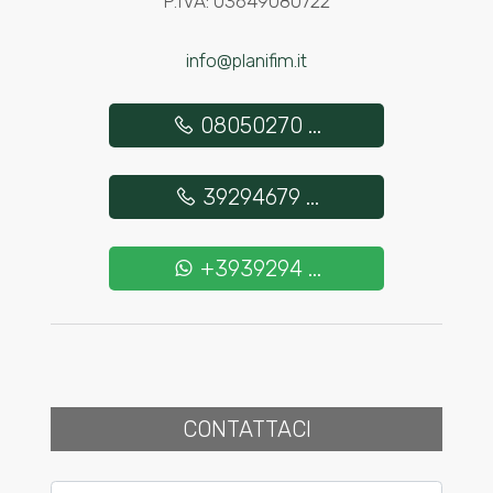
P.IVA: 03649080722
info@planifim.it
08050270 ...
39294679 ...
+3939294 ...
CONTATTACI