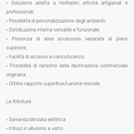
4
· Soluzione adatta a molteplici attività artigianali e
professionali;
5
· Possibilità di personalizzazione degli ambienti;
· Distribuzione interna versatile e funzionale;
5+
· Presenza di area accessoria separata al piano
superiore;
Camere
· Facilità di accesso e carico/scarico;
minime
· Possibilità di ripristino della destinazione commerciale
originaria;
Qualsiasi
· Ottimo rapporto superficie/canone mensile;
1
Le Rifiniture:
2
· Serranda blindata elettrica
· Infisso in alluminio e vetro
3