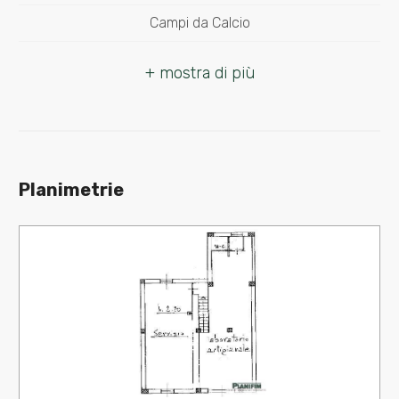
Spese condominio: € 16
Campi da Calcio
Copertura ADSL
Complessi Sportivi
Copertura Fastweb
Campi da Tennis
Bagni: da ristrutturare
Piste Ciclabili
Parchi Giochi
Planimetrie
Stazione Ferroviaria
Trasporti Pubblici
Asilo
Scuole Elementari
Scuole Medie
Scuole Superiori