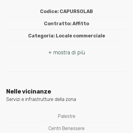
Codice: CAPURSOLAB
Balcone/Terrazzo
Contratto: Affitto
Ascensore
Categoria: Locale commerciale
Arredato
Indirizzo: Largo San Francesco, 7/a
Comune: Capurso
Nuova costruzione
Totale mq: 106 mq
Lusso
Bagni: 1
Nelle vicinanze
Locali: 2
Servizi e infrastrutture della zona
Stato conservazione: Da ristrutturare
Palestre
Numero Vetrine: 1
Centri Benessere