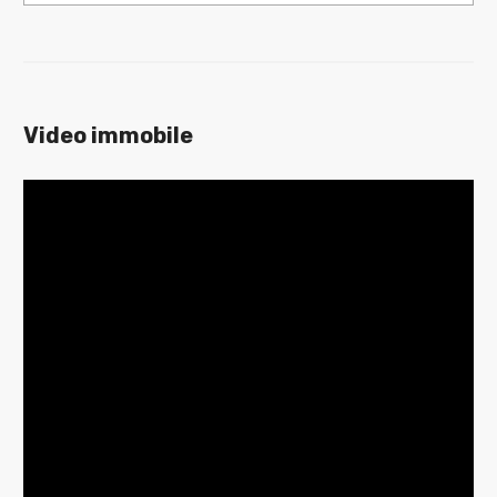
Bar
Uffici postali
Centri commerciali
Video immobile
Uffici comunali