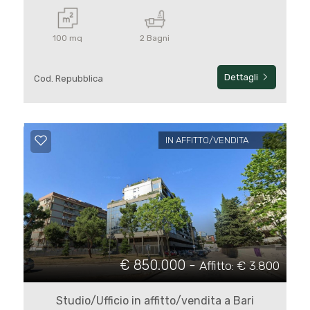
Balcone/Terrazzo
100 mq
2 Bagni
Ascensore
Dettagli
Cod. Repubblica
Arredato
IN AFFITTO/VENDITA
Nuova costruzione
Lusso
€ 850.000 -
Affitto: € 3.800
Studio/Ufficio in affitto/vendita a Bari