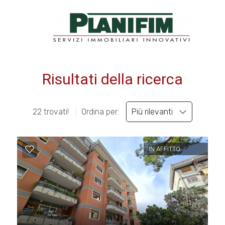
Codice
HOME
VETRINA IMMOBILI
Risultati della ricerca
Contratto
PLANIFIM
Qualsiasi
22 trovati!
Ordina per:
Più rilevanti
SERVIZI
Vendita
CONTATTI
IN AFFITTO
Affitto
Scegli
dove