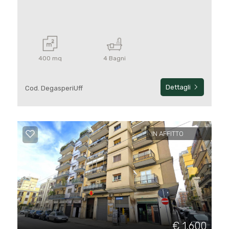
400 mq
4 Bagni
Dettagli
Cod. DegasperiUff
IN AFFITTO
€ 1.600