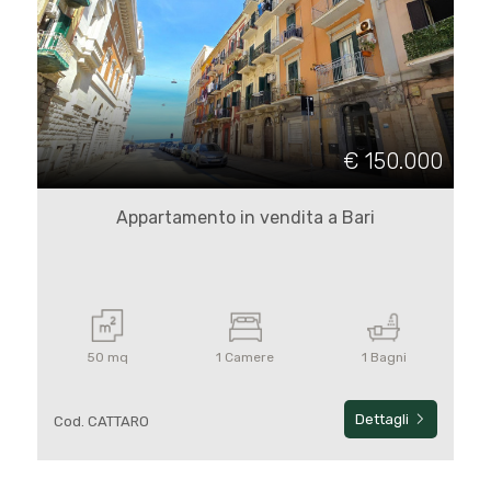
Locali
minimi
€ 150.000
Qualsiasi
Appartamento in vendita a Bari
1
2
50 mq
1 Camere
1 Bagni
3
Dettagli
Cod. CATTARO
4