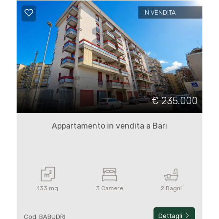
5
IN VENDITA
5+
Bagni
minimi
€ 235.000
Qualsiasi
Appartamento in vendita a Bari
1
2
133 mq
3 Camere
2 Bagni
3
Dettagli
Cod. BABUDRI