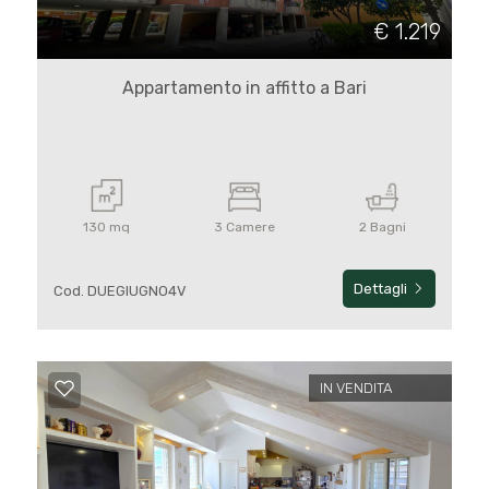
cercare
€ 1.219
Bari
Appartamento in affitto a Bari
Bari
130 mq
3 Camere
2 Bagni
Dettagli
Cod. DUEGIUGNO4V
Tipologia
-
multiscelta
IN VENDITA
Qualsiasi
Residenziali