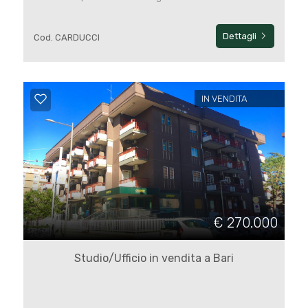
4
Dettagli
Cod. CARDUCCI
5
IN VENDITA
5+
Altre
opzioni
-
multiscelta
€ 270.000
Studio/Ufficio in vendita a Bari
Giardino
Posto auto/Box