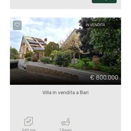
4
5
IN VENDITA
5+
Camere
minime
€ 800.000
Qualsiasi
Villa in vendita a Bari
1
2
3
540 mq
7 Bagni