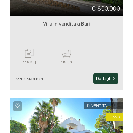
cercare
€ 800.000
Bari
Villa in vendita a Bari
Bari
540 mq
7 Bagni
Dettagli
Cod. CARDUCCI
Tipologia
-
multiscelta
IN VENDITA
Qualsiasi
LUSSO
Residenziali