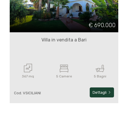
Commerciali
€ 690.000
Prezzo
Villa in vendita a Bari
367 mq
5 Camere
5 Bagni
Totale
Dettagli
Cod. VSICILIANI
mq