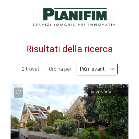
Codice
HOME
VETRINA IMMOBILI
Risultati della ricerca
Contratto
PLANIFIM
Qualsiasi
2 trovati!
Ordina per:
Più rilevanti
SERVIZI
Vendita
CONTATTI
IN VENDITA
Affitto
Scegli
dove