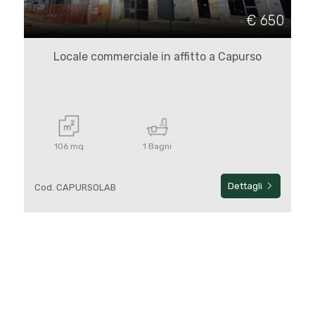
cercare
€ 650
Bari
Locale commerciale in affitto a Capurso
Capurso
106 mq
1 Bagni
Dettagli
Cod. CAPURSOLAB
Tipologia
-
multiscelta
Qualsiasi
Residenziali