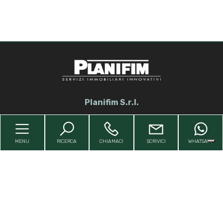
Locali
minimi
Qualsiasi
Planifim S.r.l.
1
2
MENU
RICERCA
CHIAMACI
SCRIVICI
WHATSAPP
3
Sede
4
Via Giuseppe Fanelli, 217 - Bari (BA)