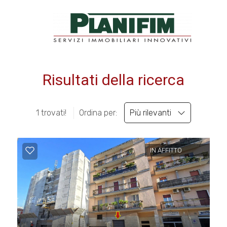
Codice
HOME
VETRINA IMMOBILI
Risultati della ricerca
Contratto
PLANIFIM
Qualsiasi
1 trovati!
Ordina per:
Più rilevanti
SERVIZI
Vendita
CONTATTI
IN AFFITTO
Affitto
Scegli
dove